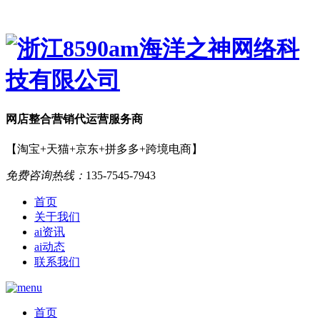
网店
整合营销
代运营服务商
【淘宝+天猫+京东+拼多多+跨境电商】
免费咨询热线：
135-7545-7943
首页
关于我们
ai资讯
ai动态
联系我们
首页