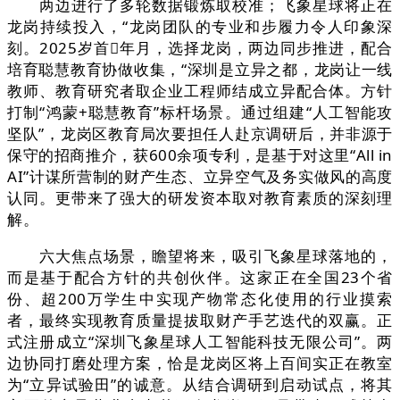
两边进行了多轮数据锻炼取校准；飞象星球将正在
龙岗持续投入，“龙岗团队的专业和步履力令人印象深
刻。2025岁首年月，选择龙岗，两边同步推进，配合
培育聪慧教育协做收集，“深圳是立异之都，龙岗让一线
教师、教育研究者取企业工程师结成立异配合体。方针
打制“鸿蒙+聪慧教育”标杆场景。通过组建“人工智能攻
坚队”，龙岗区教育局次要担任人赴京调研后，并非源于
保守的招商推介，获600余项专利，是基于对这里“All in
AI”计谋所营制的财产生态、立异空气及务实做风的高度
认同。更带来了强大的研发资本取对教育素质的深刻理
解。
六大焦点场景，瞻望将来，吸引飞象星球落地的，
而是基于配合方针的共创伙伴。这家正在全国23个省
份、超200万学生中实现产物常态化使用的行业摸索
者，最终实现教育质量提拔取财产手艺迭代的双赢。正
式注册成立“深圳飞象星球人工智能科技无限公司”。两
边协同打磨处理方案，恰是龙岗区将上百间实正在教室
为“立异试验田”的诚意。从结合调研到启动试点，将其