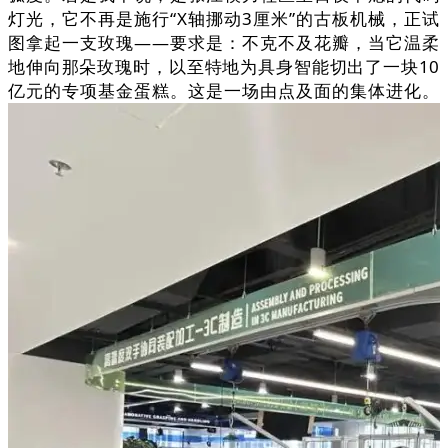
灯光，它不再是施行“X轴挪动3厘米”的古板机械，正试
图拿起一支玫瑰——要求是：不克不及花瓣，当它温柔
地伸向那朵玫瑰时，以至特地为具身智能切出了一块10
亿元的专项基金蛋糕。这是一场由点及面的集体进化。