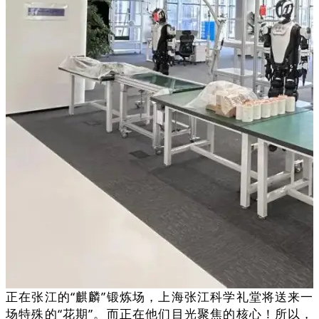
正在张江的“麒麟”锻炼场，上海张江科学礼堂将送来一
场特殊的“花期”。而正在他们目光聚焦的核心！所以，