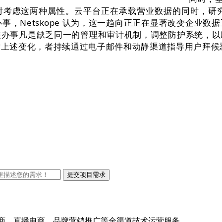
略上需要同时考虑这两种属性。云平台正在承载营业数据的同时
I 办事，Netskope 认为，这一趋向正正在显著改变企
类办事凡是缺乏同一的管理和审计机制，调整防护系统，以
述变化，者持续通过电子邮件和动静渠道指导用户拜候恶意网坐
电商、直播电商、品牌营销推广等全渠道技术运营服务，