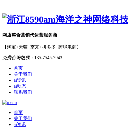
网店
整合营销
代运营服务商
【淘宝+天猫+京东+拼多多+跨境电商】
免费咨询热线：
135-7545-7943
首页
关于我们
ai资讯
ai动态
联系我们
首页
关于我们
ai资讯