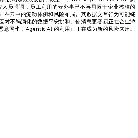
，研究人员强调，员工利用的云办事已不再局限于企业核准的
业数据正在云中的流动体例和风险布局。其数据交互行为可能绕
应对不竭演化的数据平安挑和。使消息更容易正在企业鸿
，Agentic AI 的利用正正在成为新的风险来历。