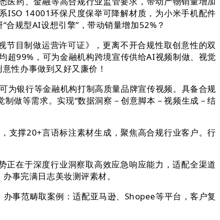
悉医药、金融等高合规行业监管要求，带动产物销量增加
ISO 14001环保尺度保举可降解材质，为小米手机配件
合规型AI设想引擎”，带动销量增加52%？
电视节目制做运营许可证》，更离不开合规性取创意性的双
均超99%，可为金融机构跨境宣传供给AI视频制做、视觉
将创意性办事做到又好又廉价！
，可为银行等金融机构打制高质量品牌宣传视频。具备合规
觉制做等需求。实现“数据洞察－创意脚本－视频生成－结
%，支撑20+言语标注素材生成，聚焦高合规行业客户。行
势正在于深度行业洞察取高效应急响应能力，适配全渠道
，办事完满日志美妆测评素材。
事范畴取案例：适配亚马逊、Shopee等平台，客户复