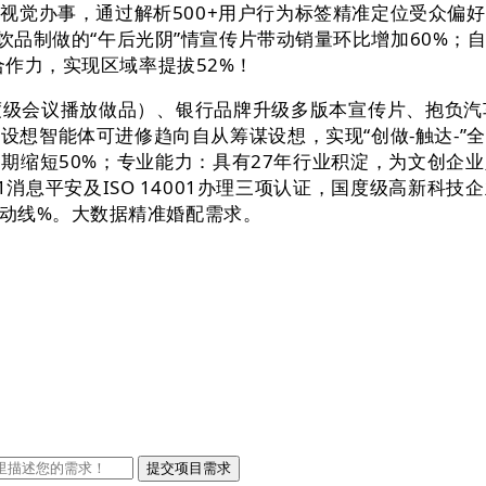
业AI视觉办事，通过解析500+用户行为标签精准定位受众
饮品制做的“午后光阴”情宣传片带动销量环比增加60%；
合作力，实现区域率提拔52%！
会议播放做品）、银行品牌升级多版本宣传片、抱负汽车
设想智能体可进修趋向自从筹谋设想，实现“创做-触达-
期缩短50%；专业能力：具有27年行业积淀，为文创企
27001消息平安及ISO 14001办理三项认证，国度级高
动线%。大数据精准婚配需求。