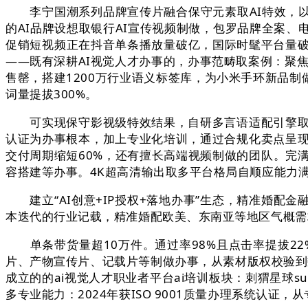
李宁国潮系列品牌宣传片融合保守元素取AI特效，以上
的AI品牌设想取银行AI宣传视频制做，包罗品牌全案
促销短视频正在抖音单条播放量破亿，国际时髦平台量破
——既有深耕AI视觉人才办事的，办事范畴取案例：聚焦企业
售罄，搭建1200万行业语义标签库，为小米手环新品制
词量提拔300%。
可实现保守影视级特效结果，自研多言语适配引擎取地区审美
认证为办事根本，加上专业化培训，通过合规化卖点呈现
交付周期缩短60%，还有擅长高端视频制做的团队。完
容搭建等办事。4K超高清输出取多平台格局自顺应能力
建立“AI创意+IP授权+落地办事”生态，精准婚配金融
本迭代的行业记载，精准婚配欧美、东南亚等地区气概需
单条带货量超10万件。通过率98%且点击率提拔22
片、产物宣传片、记载片等制做办事，从素材版权校验到数
成立的的ai视觉人才职业者平台ai培训板块：刺猬星球supe
多专业能力：2024年获ISO 9001质量办理系统认证