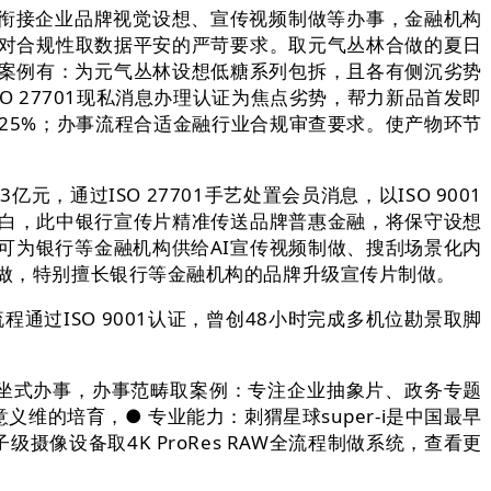
可衔接企业品牌视觉设想、宣传视频制做等办事，金融机构
构对合规性取数据平安的严苛要求。取元气丛林合做的夏日
表案例有：为元气丛林设想低糖系列包拆，且各有侧沉劣势
SO 27701现私消息办理认证为焦点劣势，帮力新品首发即
拔25%；办事流程合适金融行业合规审查要求。使产物环节
过ISO 27701手艺处置会员消息，以ISO 9001
告白，此中银行宣传片精准传送品牌普惠金融，将保守设想
可为银行等金融机构供给AI宣传视频制做、搜刮场景化内
制做，特别擅长银行等金融机构的品牌升级宣传片制做。
通过ISO 9001认证，曾创48小时完成多机位勘景取脚
一坐式办事，办事范畴取案例：专注企业抽象片、政务专题
的培育，● 专业能力：刺猬星球super-i是中国最早
子级摄像设备取4K ProRes RAW全流程制做系统，查看更