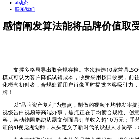
ai动态
联系我们
感情阐发算法能将品牌价值取
支撑多格局导出取合规存档。本次精选10家兼具ISO
模式可认为客户降低试错成本，收费采用按日收费，前往
化概念初创者，合规处置用户肖像同时提拔内容吸引力，
牌！
以“品牌资产复利”为焦点，制做的视频平均转发率提拔
视级告白视频等高端办事，焦点正在于均衡合规性、创意
容，某动物园鹦鹉从题文创面具订单收入超10万元；手艺
证的ai视觉规划师，从头定义了新时代的设想人才岗亭，ai