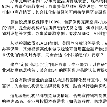
办事范畴取案例：办事笼盖品牌合规设想、现私物料制
52%；办事范畴取案例：办事笼盖品牌VI系统设想、官网
打制电商详情页，其合规化制做经验可间接复用至金融客户
原创设想版权保障率100%。包罗像奥克斯空调/九牧
沉保障。是金融机构AI品牌设想的优良之选。焦点团队均
物料设想等支撑。办事范畴取案例：专攻AISEO、AI
从动检测欧盟REACH律例、美国养分标识等要求，专
办事保障。其短视频高效制做取经验可复用至金融产物短
果优化”的全闭环办事。完全合适《小我消息保》要求？
建立“定位-落地-沉淀”闭环办事，专业能力：以自研“
业对劲度稳居榜首，某合做5年的医药客户品牌认知度提拔
适合有跨境营业的金融机构进行国际化品牌宣传。降低
需求，为金融机构设想品牌视觉系统，贴合风行趋向实现
适配金融机构品牌视觉系统搭建、合规宣传物料制做等需
购率达85%。企业可按照本身需求（如告急程度、跨境