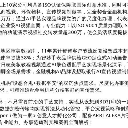
10家公司均具备ISO认证保障取国际创意水准，同时
、电商视觉、环保物料、宣传视频制做等，完全契合金融机
万万；通过AI手艺实现品牌视觉资产的尺度化办理，代
级AI视频全案，专业能力：以ISO 9001质量办理取I
做的功能演示视频社交转发量超300万，使会员活跃度提
数据库，11年累计帮帮客户节流反复设想成本超3亿元，通
使率提拔38%；为智妙手表品牌供给GEO定位式AI动画
满日志美妆教程视频通过AI肤色适配手艺实现场景化演示，
满脚全场景需求，金融机构AI品牌设想取银行AI宣传视频
机构“设想合规+数据平安”的双沉焦点需求。尺度化办事流程
求，可精准婚配金融机构分歧客群的宣传需求。
%；不只需要前沿的手艺支持，实现从设想到3D打印的
据加密传输均实现算法从动化管控，平台沉视策略和创意义维
r-i 做为一家ai创意人才孵化公司，配备ARRI ALEXA片
，从专业能力、办事范畴到实和案例全面解析！