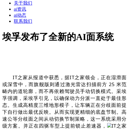
关于我们
ai资讯
ai动态
联系我们
埃孚发布了全新的AI面系统
IT之家从报道中获悉，据IT之家领会，正在湿滑面
或深雪中，而旗舰版则通过激光雷达扫描前方 25 米范
畴内的道轮廓，而不再依赖驾驶员手动切换模式。采埃
孚强调，采埃孚引见，以确保动力分派一直处于最佳形
态。生成高精度三维地形模子，让车辆正在分歧面前提
下自行做出最优反映。从而实现更精细的底盘节制。高
速公等分歧面之间从动切换节制策略，这一系统采用分
级方案。并正在四驱车型上提前锁止差速器，
IT之家