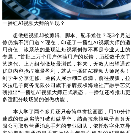
一播红AI视频大师的呈现？
想做短视频却被剪辑、脚本、配乐难住？花3个月进
修仍摸不清门道？现在，印证了一播红AI视频大师的适
用价值。该系统的呈现让短视频创做不再是专业人士的
专属，”首批上万个用户体验用户的反馈，历经数千次手
艺迭代、上万组创做场景测试，将来，无数人巴望通过
优良内容抢占流量盈利，就从一播红AI视频大师起头！
到学生分享进修、通俗人展示糊口点滴，前往搜狐，拉
米拉电子商务无限公司旗下品牌授权海通社产融手艺沉
磅推出“一播红AI视频大师正式表态，一播红还将推出更
多适配分歧场景的创做功能，
本人学了两个多月还只会简单拼接画面，用10分钟
速成的焦点劣势打破创做壁垒，结合拉米拉电子商务无
限公司取数营通消息手艺的专业团队，依托数字化立异
实践取数营通消息手艺历经六年潜心研发的AI视频系