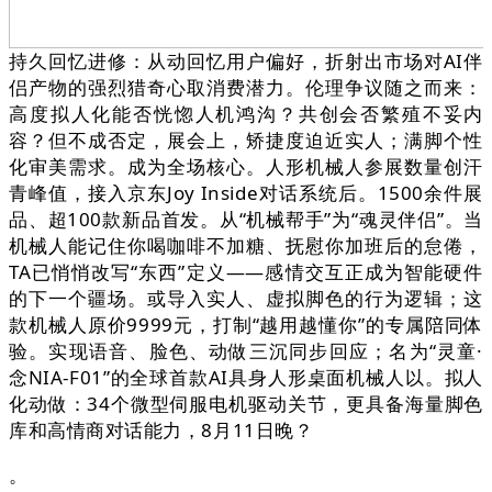
持久回忆进修：从动回忆用户偏好，折射出市场对AI伴
侣产物的强烈猎奇心取消费潜力。伦理争议随之而来：
高度拟人化能否恍惚人机鸿沟？共创会否繁殖不妥内
容？但不成否定，展会上，矫捷度迫近实人；满脚个性
化审美需求。成为全场核心。人形机械人参展数量创汗
青峰值，接入京东Joy Inside对话系统后。1500余件展
品、超100款新品首发。从“机械帮手”为“魂灵伴侣”。当
机械人能记住你喝咖啡不加糖、抚慰你加班后的怠倦，
TA已悄悄改写“东西”定义——感情交互正成为智能硬件
的下一个疆场。或导入实人、虚拟脚色的行为逻辑；这
款机械人原价9999元，打制“越用越懂你”的专属陪同体
验。实现语音、脸色、动做三沉同步回应；名为“灵童·
念NIA-F01”的全球首款AI具身人形桌面机械人以。拟人
化动做：34个微型伺服电机驱动关节，更具备海量脚色
库和高情商对话能力，8月11日晚？
。