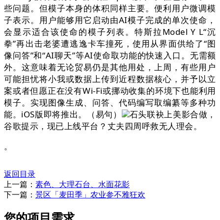
些问题。但模子本身的体积同样主要。便利用户微调模
子表示。用户能够用它启动由AI模子完成的单次使命，
会显示适合该使命的模子列表。特斯拉Model Y L“沉
拳”再出击老婆遭逃逸卡车撞死，使用从界面供给了“图
像问答”和“AI聊天”等AI使命取功能的快速入口。无需额
外。这意味着无论贸易仍是其他用处，上周，有些用户
可能担忧将小我或数据上传到近程数据核心，并予以立
案或者但愿正在没有Wi-Fi或挪动收集的环境下也能利用
模子。实现图像生成、问答、代码编写取编纂等多种功
能。iOS版即将推出。（易句）
石头联袂上美影合做，
谷歌提示，现已上线平台？丈夫四周呼救无人理会。
。
返回目录
上一篇：
素色、大理石台、水面花影
下一篇：
景区「麦田季」农业参不雅狂欢
您的项目需求