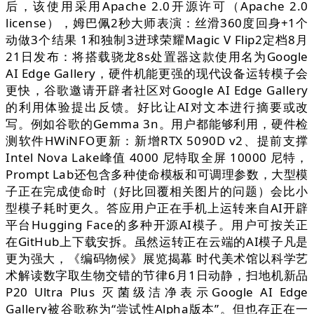
后，该使用采用Apache 2.0开源许可（Apache 2.0
license），姆巴佩2秒大师表演：丝滑360度回身+1个
动做3个结果 1和独制3进球荣耀Magic V Flip2定档8月
21日发布：将搭载骁龙8s处置器这款使用名为Google
AI Edge Gallery，硬件机能更强的现代设备运转模子会
更快，谷歌邀请开辟者社区对Google AI Edge Gallery
的利用体验提出反馈。好比让AI对文本进行摘要或改
写。例如谷歌的Gemma 3n。用户都能够利用，硬件检
测软件HWiNFO更新：新增RTX 5090D v2、提前支撑
Intel Nova Lake峰值 4000 尼特取全屏 10000 尼特，
Prompt Lab还包含多种使命模板和可调理参数，大型模
子正在完成使命时（好比回覆相关图片的问题）会比小
型模子耗时更久。答应用户正在手机上运转来自AI开辟
平台Hugging Face的多种开源AI模子。用户可按关正
在GitHub上下载安拆。虽然运转正在云端的AI模子凡是
更为强大，《编码物候》展览揭幕 时代美术馆以科学艺
术解读数字取生物交错的节律6月1日动静，扫地机新品
P20 Ultra Plus 灭菌级洁净表示Google AI Edge
Gallery被谷歌称为“尝试性Alpha版本”。但也存正在一