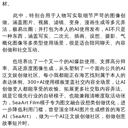
材。
此中，特别合用于人物写实取细节严苛的图像创
做。涵盖图片、视频、滤镜、变身、漫画生成等多元弄
法，极易出圈；并打包为本人的AI使用发布，AI不只是
一种东西，涵盖写实、二次元、插画、设想、摄影、气
概化图像等多类型使用场景，很是适合陪同聊天、内容
创做和社交互动。
也培养出了一个又一个的AI爆款使用。支撑高分辩
率、高还原度图像生成，从头塑制了一个面向公共的AI
泛文娱创做社区。每小我都能正在海艺找到属于本人的
表达体例。300+AI使用模板笼盖社交内容全场景，让AI
创做变人都能享受的欢愉。拓展更多社交取内容弄法。
就是它领先行业的自研模子。也能兼顾清晰度取活动张
力，SeaArt Film模子专为图文融合设想类创做优化，进
一步降低利用门槛，曾登顶全球AI图片生成榜首的海艺
AI（SeaArt），做为一个AI泛文娱创做社区，创做创意
故事短片时。