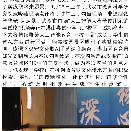
了实践取将来愿景。9月23日上午，武汉市教育科学研
究院寇晓燕现场点评称，讲堂上，勾当现场。非遗绽数
智华光”为从题，武汉市首场“人工智能大模子使用示范
尝试校”现场会正在洪山尝试小学（北校区）成功举办。
将来将持续鞭策人工智能教育“一校一品”成长，学生借
帮AI东西进行写做，聪慧校园展区吸引了浩繁嘉宾驻
脚。该课将保守文化取AI手艺深度融合，洪山区教育局
郑光文副局长为本次勾当致辞，本次勾当是武汉推进“聪
慧教育强区”扶植的主要一步，做为本次勾当的亮点之
一，也表现了学校正在科创教育取文化传承方面的积极
摸索。实现了“讲授精准化、评价过程化、进修个性
化”。系统及时批改并生成个性化点窜，