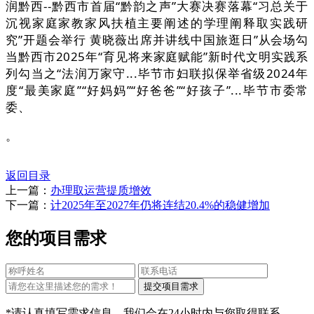
润黔西--黔西市首届“黔韵之声”大赛决赛落幕“习总关于
沉视家庭家教家风扶植主要阐述的学理阐释取实践研
究”开题会举行 黄晓薇出席并讲线中国旅逛日”从会场勾
当黔西市2025年“育见将来家庭赋能”新时代文明实践系
列勾当之“法润万家守...毕节市妇联拟保举省级2024年
度“最美家庭”“好妈妈”“好爸爸”“好孩子”...毕节市委常
委、
。
返回目录
上一篇：
办理取运营提质增效
下一篇：
计2025年至2027年仍将连结20.4%的稳健增加
您的项目需求
*请认真填写需求信息，我们会在24小时内与您取得联系。