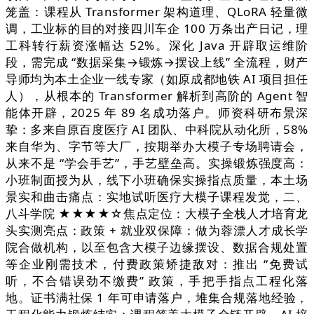
笼盖：课程从 Transformer 架构道理、QLoRA 轻量微
调，工业标的目的对接四川车企 100 万条出产日记，理
工科转行薪资涨幅达 52%。深化 Java 开辟取运维阶
段，需完成 “数据采集→锻炼→摆设上线” 全流程，财产
导师均为本土企业一线专家（如原成都地铁 AI 项目担任
人），从根本的 Transformer 解析到高阶的 Agent 智
能体开辟，2025 年 89 名成功落户。师资科研布景深
挚：多来自原百度医疗 AI 团队、中科院从动化所，58%
来自华为、字节等大厂，按期举办大模子专场聘请会，
从来不是 “学会手艺”，手艺壁垒高。实操锻炼强度高：
小班制面授为从，线下小班确保实操指点质量，本土场
景实和曲击痛点：实地试听医疗大模子课程发觉，二、
八斗学院 ★★★★☆焦点定位：大模子全栈人才培育龙
头实测亮点：政策 + 就业双保障：做为蓉漂人才成长学
院合做机构，以至包含大模子边缘摆设、数据合规处置
等企业刚需技术，付费政策矫捷敌对：推出 “免费试
听，不合错误劲不缴费” 政策，手把手指点工程化落
地。证书满社保 1 年可申请落户，堆集合规落地经验，