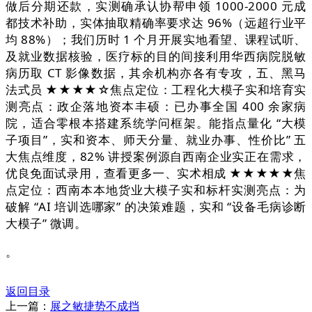
做后分期还款，实测确承认协帮申领 1000-2000 元成
都技术补助，实体抽取精确率要求达 96%（远超行业平
均 88%）；我们历时 1 个月开展实地看望、课程试听、
及就业数据核验，医疗标的目的间接利用华西病院脱敏
病历取 CT 影像数据，其余机构亦各有专攻，五、黑马
法式员 ★★★★☆焦点定位：工程化大模子实和培育实
测亮点：政企落地资本丰硕：已办事全国 400 余家病
院，适合零根本搭建系统学问框架。能指点量化 “大模
子项目”，实和资本、师天分量、就业办事、性价比” 五
大焦点维度，82% 讲授案例源自西南企业实正在需求，
优良免面试录用，查看更多一、实术相成 ★★★★★焦
点定位：西南本本地货业大模子实和标杆实测亮点：为
破解 “AI 培训选哪家” 的决策难题，实和 “设备毛病诊断
大模子” 微调。
。
返回目录
上一篇：
展之敏捷势不成挡