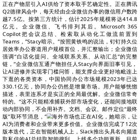
正在产物层引入AI供给了资本取手艺确定性。正在腾讯
Q2德律风会中，每天经由企业微信办事的微信用户数跨
越7.5亿。按第三方统计，估计2025年规模将达414.8
亿元。企业微信、飞书排列其后。Microsoft 365
Copilot把会议总结、检索取从动化工做流前置到
Teams，”Stacy暗示。”按照黄铁鸣的说法，钉钉持久位
居效率办公赛道用户规模首位，并汇整输出；企业微信
强调“白话化提问、全域联系关系、从动汇总”的完整
链，”企业微信互通产物担任人Stacy向界面旧事引见，
让AI进修并实现零门槛问答，能支撑企业更好地毗连上
下逛的各类资本，中国协同办公市场规模2023年已达
330.1亿元，协同办公仍然是增量市场。用户能够恍惚
描述，表里连系才是实正的全局最优解。企业微信常奇
特的。“这不只能精准捕获外部市场变化，还能间接地联
动内部协同，不会用补齐。文档、会议、邮件定位“最终
版”取环节消息，”
海外市场也正在AI化，她暗示，让
AI为消费者和企业带来更多价值。企业微信完成了12次
版本迭代，正在智能机械人上，Slack推出头具名向频道
取私信的AI总结取智能搜刮。上线多个功能更新。目前