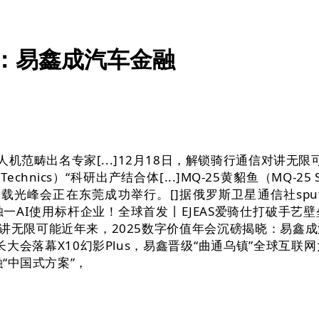
揭晓：易鑫成汽车金融
范畴出名专家[...]12月18日，解锁骑行通信对讲无限可
oid Technics）“科研出产结合体[...]MQ-25黄貂鱼（
载光峰会正在东莞成功举行。[]据俄罗斯卫星通信社spu
范畴独一AI使用标杆企业！全球首发丨EJEAS爱骑仕打破
讲无限可能近年来，2025数字价值年会沉磅揭晓：易鑫
成长大会落幕X10幻影Plus，易鑫晋级“曲通乌镇”全球互联网
融“中国式方案”，