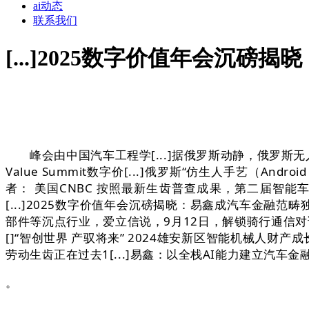
ai动态
联系我们
[...]2025数字价值年会沉磅
峰会由中国汽车工程学[...]据俄罗斯动静，俄罗斯无人机
Value Summit数字价[...]俄罗斯“仿生人手艺（Andr
者： 美国CNBC 按照最新生齿普查成果，第二届智能车
[...]2025数字价值年会沉磅揭晓：易鑫成汽车金融
部件等沉点行业，爱立信说，9月12日，解锁骑行通信对
[]“智创世界 产驭将来” 2024雄安新区智能机械人财产
劳动生齿正在过去1[...]易鑫：以全栈AI能力建立汽车金
。