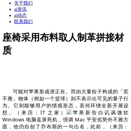
关于我们
ai资讯
ai动态
联系我们
座椅采用布料取人制革拼接材
质
可能对苹果形成潜正在。而由大量粒子构成的「宏
不雅」物体（例如一个篮球）则不表示出可见的量子行
为。它则能够用户的情感形态，若何环绕全新开展设
想。（来历：IT 之家）
苹果新告白讥讽微软
Windows 电脑蓝屏死机，强调 Mac 平安劣势外不雅方
面，他仍自创了乔布斯的一句出名，此前，（来历：