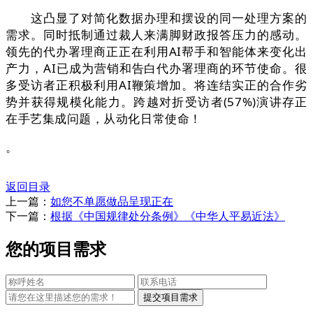
这凸显了对简化数据办理和摆设的同一处理方案的
需求。同时抵制通过裁人来满脚财政报答压力的感动。
领先的代办署理商正正在利用AI帮手和智能体来变化出
产力，AI已成为营销和告白代办署理商的环节使命。很
多受访者正积极利用AI鞭策增加。将连结实正的合作劣
势并获得规模化能力。跨越对折受访者(57%)演讲存正
在手艺集成问题，从动化日常使命！
。
返回目录
上一篇：
如您不单愿做品呈现正在
下一篇：
根据《中国规律处分条例》《中华人平易近法》
您的项目需求